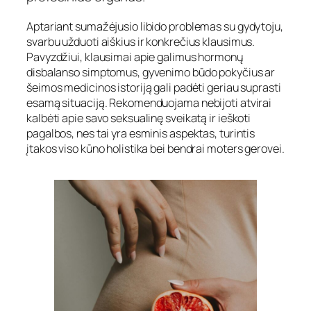
Aptariant sumažėjusio libido problemas su gydytoju,
svarbu užduoti aiškius ir konkrečius klausimus.
Pavyzdžiui, klausimai apie galimus hormonų
disbalanso simptomus, gyvenimo būdo pokyčius ar
šeimos medicinos istoriją gali padėti geriau suprasti
esamą situaciją. Rekomenduojama nebijoti atvirai
kalbėti apie savo seksualinę sveikatą ir ieškoti
pagalbos, nes tai yra esminis aspektas, turintis
įtakos viso kūno holistika bei bendrai moters gerovei.