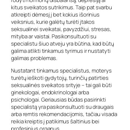
kitus sveikatos sutrikimus. Taip pat svarbu
atkreipti dėmesį į bet kokius išorinius
veiksnius, kurie galėtų turėti įtakos
seksualinei sveikatai, pavyzdžiui, stresas,
mityba ar vaistai. Pasikonsultuoti su
specialistu šiuo atveju yra būtina, kad būtų
galima atlikti tinkamus tyrimus ir nustatyti
galimas problemas.
Nustatant tinkamus specialistus, moterys
turėtų ieškoti gydytojų, turinčių patirties
seksualinės sveikatos srityje – tai gali būti
ginekologai, endokrinologai arba
psichologai. Geriausias būdas pasirinkti
specialistą yra pasikonsultuoti su draugais
arba remtis rekomendacijomis, tačiau visada
reikia kreiptis į patikimus šaltinius bei
profesinius organus.