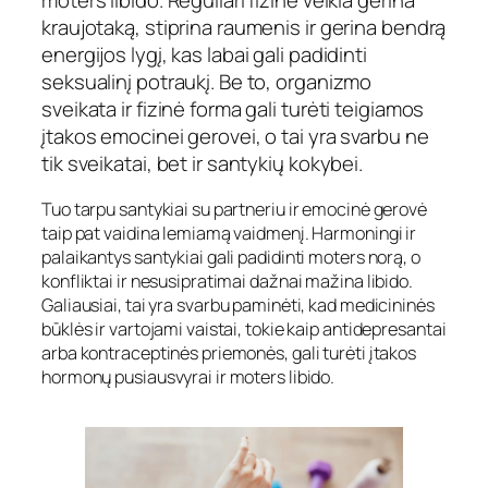
kraujotaką, stiprina raumenis ir gerina bendrą
energijos lygį, kas labai gali padidinti
seksualinį potraukį. Be to, organizmo
sveikata ir fizinė forma gali turėti teigiamos
įtakos emocinei gerovei, o tai yra svarbu ne
tik sveikatai, bet ir santykių kokybei.
Tuo tarpu santykiai su partneriu ir emocinė gerovė
taip pat vaidina lemiamą vaidmenį. Harmoningi ir
palaikantys santykiai gali padidinti moters norą, o
konfliktai ir nesusipratimai dažnai mažina libido.
Galiausiai, tai yra svarbu paminėti, kad medicininės
būklės ir vartojami vaistai, tokie kaip antidepresantai
arba kontraceptinės priemonės, gali turėti įtakos
hormonų pusiausvyrai ir moters libido.