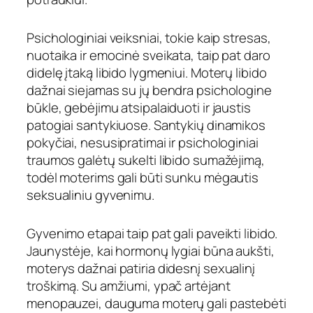
Psichologiniai veiksniai, tokie kaip stresas,
nuotaika ir emocinė sveikata, taip pat daro
didelę įtaką libido lygmeniui. Moterų libido
dažnai siejamas su jų bendra psichologine
būkle, gebėjimu atsipalaiduoti ir jaustis
patogiai santykiuose. Santykių dinamikos
pokyčiai, nesusipratimai ir psichologiniai
traumos galėtų sukelti libido sumažėjimą,
todėl moterims gali būti sunku mėgautis
seksualiniu gyvenimu.
Gyvenimo etapai taip pat gali paveikti libido.
Jaunystėje, kai hormonų lygiai būna aukšti,
moterys dažnai patiria didesnį sexualinį
troškimą. Su amžiumi, ypač artėjant
menopauzei, dauguma moterų gali pastebėti