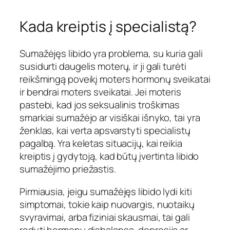
Kada kreiptis į specialistą?
Sumažėjęs libido yra problema, su kuria gali
susidurti daugelis moterų, ir ji gali turėti
reikšmingą poveikį moters hormonų sveikatai
ir bendrai moters sveikatai. Jei moteris
pastebi, kad jos seksualinis troškimas
smarkiai sumažėjo ar visiškai išnyko, tai yra
ženklas, kai verta apsvarstyti specialistų
pagalbą. Yra keletas situacijų, kai reikia
kreiptis į gydytoją, kad būtų įvertinta libido
sumažėjimo priežastis.
Pirmiausia, jeigu sumažėjęs libido lydi kiti
simptomai, tokie kaip nuovargis, nuotaikų
svyravimai, arba fiziniai skausmai, tai gali
rodyti hormonų disbalansą, depresiją ar