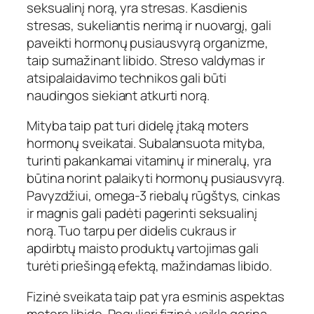
seksualinį norą, yra stresas. Kasdienis
stresas, sukeliantis nerimą ir nuovargį, gali
paveikti hormonų pusiausvyrą organizme,
taip sumažinant libido. Streso valdymas ir
atsipalaidavimo technikos gali būti
naudingos siekiant atkurti norą.
Mityba taip pat turi didelę įtaką moters
hormonų sveikatai. Subalansuota mityba,
turinti pakankamai vitaminų ir mineralų, yra
būtina norint palaikyti hormonų pusiausvyrą.
Pavyzdžiui, omega-3 riebalų rūgštys, cinkas
ir magnis gali padėti pagerinti seksualinį
norą. Tuo tarpu per didelis cukraus ir
apdirbtų maisto produktų vartojimas gali
turėti priešingą efektą, mažindamas libido.
Fizinė sveikata taip pat yra esminis aspektas
moters libido. Reguliari fizinė veikla gerina