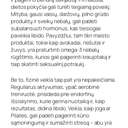
dietos pokyčiai gali turėti teigiamą poveikį.
Mityba, gausi vaisių, daržovių, pilno grūdo
produktų ir sveikų riebalų, gali padėti
subalansuoti hormonus, kas tiesiogiai
paveikia libido. Pavyzdžiui, tam tikri maisto
produktai, tokie kaip avokadai, riešutai ir
žuvys, yra praturtinti omega-3 riebalų
rūgštimis, kurios gali pagerinti kraujotaką ir
taip skatinti seksualinį potraukį.
Be to, fizinė veikla taip pat yra nepakeičiama.
Reguliarus aktyvumas, ypač aerobinė
treniruotė, prisideda prie endorfinų
išsiskyrimo, kurie gerina nuotaiką ir, kaip
rezultatas, didina libido. Veikla, kaip joga ar
Pilates, gali padėti pagerinti kūno
sąmoningumą ir sumažinti stresą – abu yra