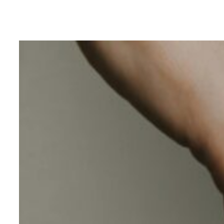
Eiti
prie
turinio