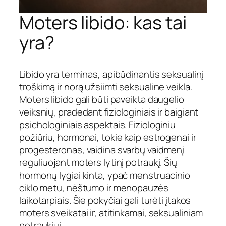
Moters libido: kas tai
yra?
Libido yra terminas, apibūdinantis seksualinį
troškimą ir norą užsiimti seksualine veikla.
Moters libido gali būti paveikta daugelio
veiksnių, pradedant fiziologiniais ir baigiant
psichologiniais aspektais. Fiziologiniu
požiūriu, hormonai, tokie kaip estrogenai ir
progesteronas, vaidina svarbų vaidmenį
reguliuojant moters lytinį potraukį. Šių
hormonų lygiai kinta, ypač menstruacinio
ciklo metu, nėštumo ir menopauzės
laikotarpiais. Šie pokyčiai gali turėti įtakos
moters sveikatai ir, atitinkamai, seksualiniam
potraukiui.